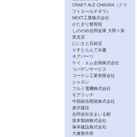
CRAFT ALE CHIGIRA（クラ
フトエールチギラ）
NEXT工業株式会社
かたぎり整骨院
しののめ信用金庫 大間々新
里支店
にいさと石材店
りすとらんて弁慶
キアパーツ
ケイ・エム企画株式会社
コバデンサービス
コーケン工業有限会社
シャロン
フルミ電機株式会社
モアリッチ
中部綜合開発株式会社
倉沢建設
合同会社住まいる館
坂本製綿株式会社
塚本建設株式会社
大兼製作所