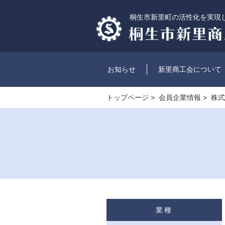
桐生市新里町の活性化を実現
お知らせ
新里商工会について
トップページ
>
会員企業情報
> 株
業種