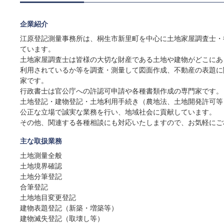
企業紹介
江原登記測量事務所は、桐生市新里町を中心に土地家屋調査士・
ています。
土地家屋調査士は皆様の大切な財産である土地や建物がどこにあ
利用されているか等を調査・測量して図面作成、不動産の表題に
家です。
行政書士は官公庁への許認可申請や各種書類作成の専門家です。
土地登記・建物登記・土地利用手続き（農地法、土地開発許可等
公正な立場で誠実な業務を行い、地域社会に貢献しています。
その他、関連する各種相談にも対応いたしますので、お気軽にご
主な取扱業務
土地測量全般
土地境界確認
土地分筆登記
合筆登記
土地地目変更登記
建物表題登記（新築・増築等）
建物滅失登記（取壊し等）