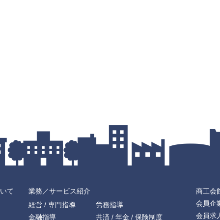
いて
業務／サービス紹介
商工会
会員企
経営 / 専門指導
労務指導
会員求
金融指導
共済 / 年金 / 保険制度