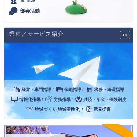
部会活動
業種／サービス紹介
>>
経営・専門指導
/
金融指導
/
税務・経理指導
情報化指導
/
労務指導
/
共済・年金・保険制度
地域づくり(地域活性化)
/
意見提言