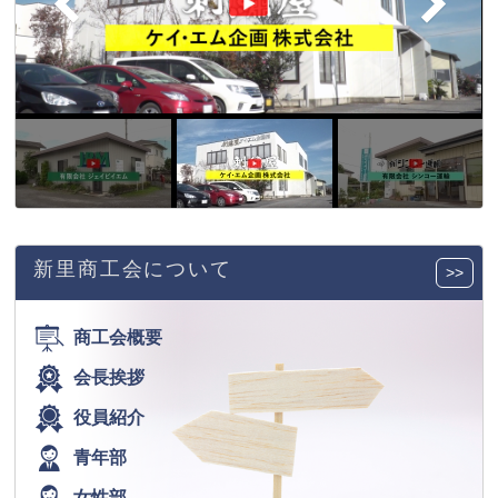
新里商工会について
>>
商工会概要
会長挨拶
役員紹介
青年部
女性部