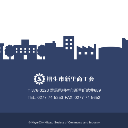
〒376-0123 群馬県桐生市新里町武井659
TEL.
0277-74-5353
FAX. 0277-74-5652
© Kiryu-City Niisato Society of Commerce and Industry