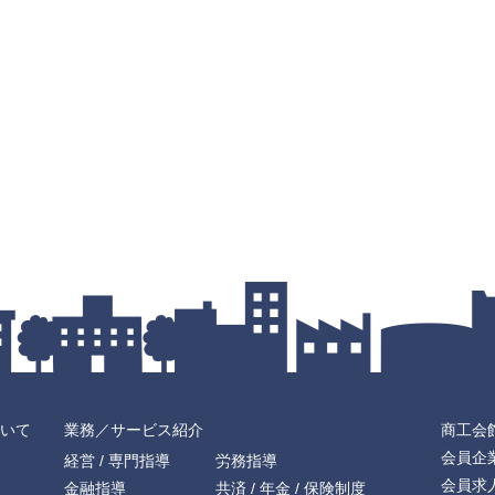
いて
業務／サービス紹介
商工会
会員企
経営 / 専門指導
労務指導
会員求
金融指導
共済 / 年金 / 保険制度