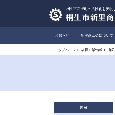
桐生市新里町の活性化を実現
お知らせ
新里商工会について
トップページ
>
会員企業情報
> 有
業種