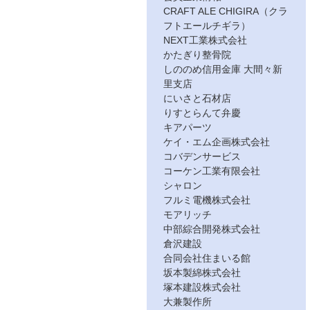
CRAFT ALE CHIGIRA（クラ
フトエールチギラ）
NEXT工業株式会社
かたぎり整骨院
しののめ信用金庫 大間々新
里支店
にいさと石材店
りすとらんて弁慶
キアパーツ
ケイ・エム企画株式会社
コバデンサービス
コーケン工業有限会社
シャロン
フルミ電機株式会社
モアリッチ
中部綜合開発株式会社
倉沢建設
合同会社住まいる館
坂本製綿株式会社
塚本建設株式会社
大兼製作所