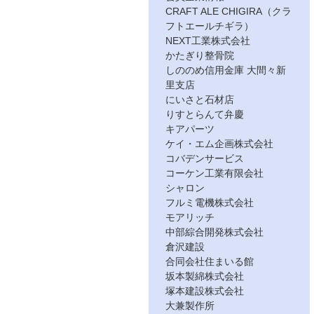
CRAFT ALE CHIGIRA（クラ
フトエールチギラ）
NEXT工業株式会社
かたぎり整骨院
しののめ信用金庫 大間々新
里支店
にいさと石材店
りすとらんて弁慶
キアパーツ
ケイ・エム企画株式会社
コバデンサービス
コーケン工業有限会社
シャロン
フルミ電機株式会社
モアリッチ
中部綜合開発株式会社
倉沢建設
合同会社住まいる館
坂本製綿株式会社
塚本建設株式会社
大兼製作所