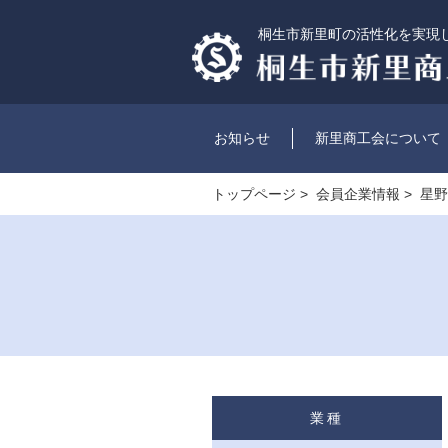
桐生市新里町の活性化を実現
お知らせ
新里商工会について
トップページ
>
会員企業情報
> 星
業種