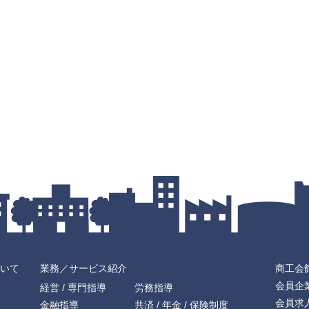
いて
業務／サービス紹介
商工会
会員企
経営 / 専門指導
労務指導
会員求
金融指導
共済 / 年金 / 保険制度